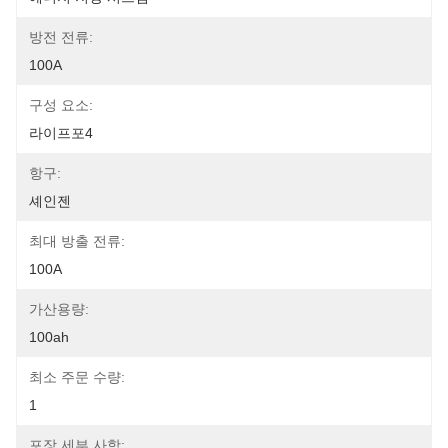
방전 전류:
100A
구성 요소:
라이프포4
항구:
셰인젠
최대 방출 전류:
100A
가산용량:
100ah
최소 주문 수량:
1
포장 세부 사항: