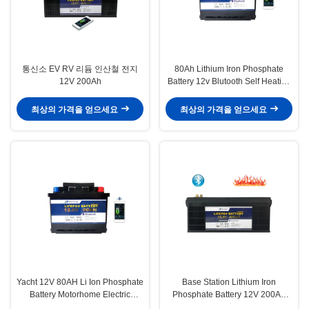
통신소 EV RV 리듐 인산철 전지
80Ah Lithium Iron Phosphate
12V 200Ah
Battery 12v Blutooth Self Heating
For Electric Scooter
최상의 가격을 얻으세요
최상의 가격을 얻으세요
Yacht 12V 80AH Li Ion Phosphate
Base Station Lithium Iron
Battery Motorhome Electric
Phosphate Battery 12V 200Ah
Tricycle Lithium Battery
Solar Li Ion Battery