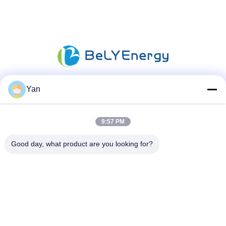
Yan
소셜 미디어
9:57 PM
빠른 연락
Good day, what product are you looking for?
TEL :
86-20-82038494
이메일
sales@szbely.com