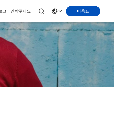
따옴표
로그
연락주세요