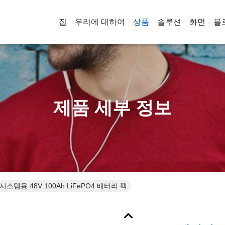
집
우리에 대하여
상품
솔루션
화면
블
제품 세부 정보
스템용 48V 100Ah LiFePO4 배터리 팩