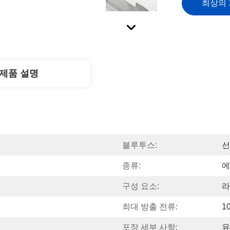
최상의
제품 설명
블루투스:
선
종류:
에
구성 요소:
라
최대 방출 전류:
1
포장 세부 사항:
유