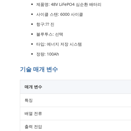
제품명: 48V LiFePO4 심순환 배터리
사이클 스탠: 6000 사이클
항구:?? 진
블루투스: 선택
타입: 에너지 저장 시스템
정량: 100Ah
기술 매개 변수
매개 변수
특징
배열 전류
출력 전압