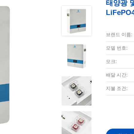
태양광 및
LiFeP
브랜드 이름:
모델 번호:
모크:
배달 시간:
지불 조건: