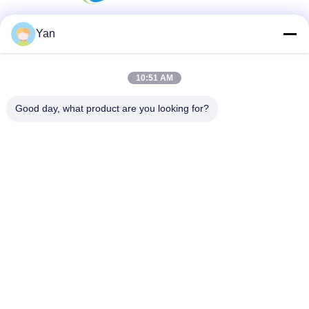
Yan
소셜 미디어
10:51 AM
빠른 연락
Good day, what product are you looking for?
TEL :
86-20-82038494
이메일
sales@szbely.com
청원하세요 :
중국 광동성 동관시 Dalingshan Town HuaWei KeGu
Industry Park 1 빌딩 4/F PC: 523000
사생활 보호 정책
|
사이트맵