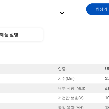
최상의
제품 설명
인증:
U
치수(mm):
3
내부 저항 (MΩ):
≤
저전압 보호(V):
1
공칭 용량 (AH):
1