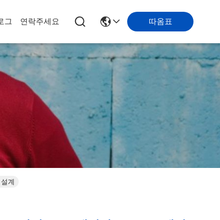
따옴표
로그
연락주세요
 설계