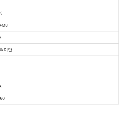
%
+M8
A
3% 미만
A
~60