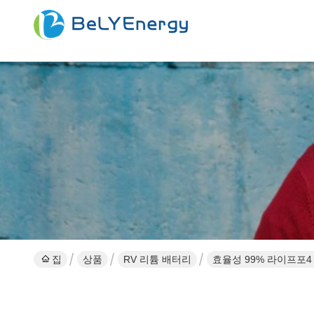
집
상품
RV 리튬 배터리
효율성 99% 라이프포4