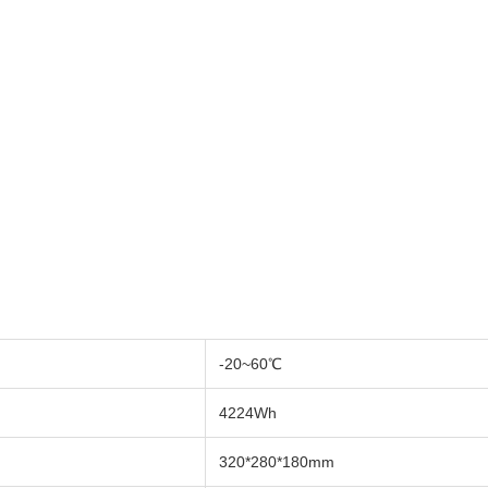
-20~60℃
4224Wh
320*280*180mm