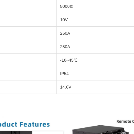
5000회
10V
250A
250A
-10~45℃
IP54
14.6V