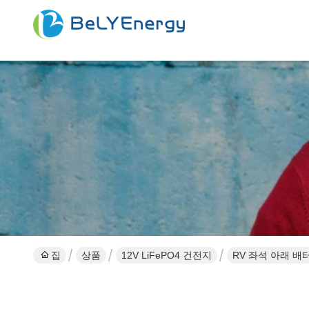
집
상품
12V LiFePO4 건전지
RV 좌석 아래 배터