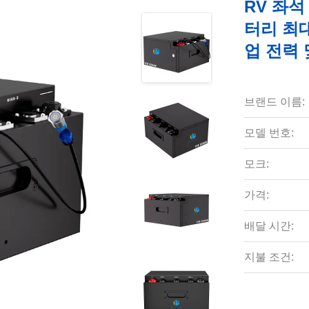
RV 좌석 
터리 최대
업 전력
브랜드 이름:
모델 번호:
모크:
가격:
배달 시간:
지불 조건: