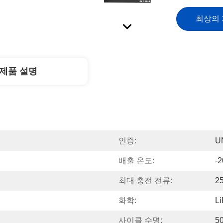
최상의
제품 설명
인증:
U
배출 온도:
-2
최대 충전 전류:
2
화학:
L
사이클 수명:
5