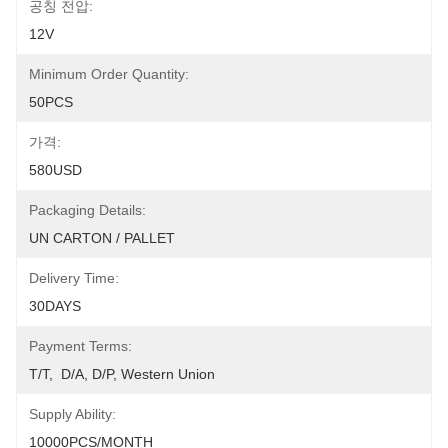
공칭 전압:
12V
Minimum Order Quantity:
50PCS
가격:
580USD
Packaging Details:
UN CARTON / PALLET
Delivery Time:
30DAYS
Payment Terms:
T/T,  D/A, D/P, Western Union
Supply Ability:
10000PCS/MONTH