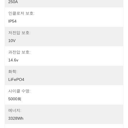
250A
인클로저 보호:
IP54
저전압 보호:
10V
과전압 보호:
14.6v
화학:
LiFePO4
사이클 수명:
5000회
에너지:
3328Wh