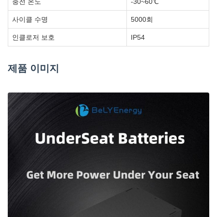
충전 온도
-30~60℃
사이클 수명
5000회
인클로저 보호
IP54
제품 이미지