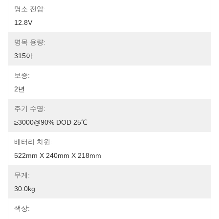
명소 전압:
12.8V
명목 용량:
315아
보증:
2년
주기 수명:
≥3000@90% DOD 25℃
배터리 차원:
522mm X 240mm X 218mm
무게:
30.0kg
색상: