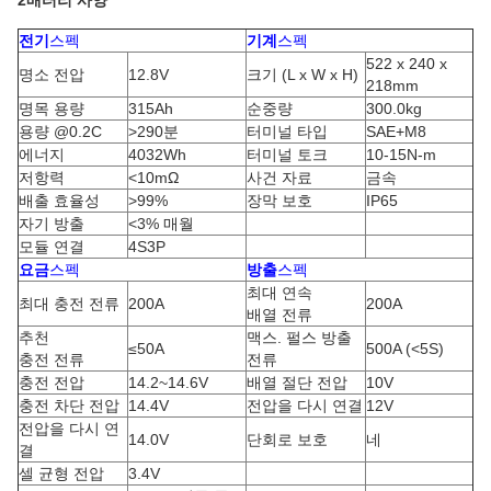
2배터리 사양
전기
스펙
기계
스펙
522 x 240 x
명소 전압
12.8V
크기 (L x W x H)
218mm
명목 용량
315Ah
순중량
300.0kg
용량 @0.2C
>290분
터미널 타입
SAE+M8
에너지
4032Wh
터미널 토크
10-15N-m
저항력
<10mΩ
사건 자료
금속
배출 효율성
>99%
장막 보호
IP65
자기 방출
<3% 매월
모듈 연결
4S3P
요금
스펙
방출
스펙
최대 연속
최대 충전 전류
200A
200A
배열 전류
추천
맥스. 펄스 방출
≤50A
500A (<5S)
충전 전류
전류
충전 전압
14.2~14.6V
배열 절단 전압
10V
충전 차단 전압
14.4V
전압을 다시 연결
12V
전압을 다시 연
14.0V
단회로 보호
네
결
셀 균형 전압
3.4V