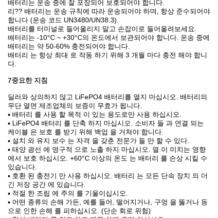
배터리는 운송 중에 잘 포장되어 보호되어야 합니다.
리?? 배터리는 운송 규칙에 따라 운송되어야 하며, 항상 준수되어야
합니다 (운송 코드 UN3480/UN38.3).
배터리를 터미널로 들어올리지 말고 손잡이로 들어올려보세요.
배터리는 -10°C ~ +30°C의 온도에서 보관되어야 합니다. 운송 중에
배터리는 약 50-60% 충전되어야 합니다.
배터리 는 항상 최대 로 작동 하기 위해 3 개월 마다 충전 해야 합니
다.
7중요한 지침
딜러와 상의하지 않고 LiFePO4 배터리를 열지 마십시오. 배터리의
무단 열면 제조업체의 보증이 무효가 됩니다.
▪ 배터리 를 사용 할 목적 이 있는 용도로만 사용 하십시오.
▪ LiFePO4 배터리 를 단축 하지 마십시오. 소비자 들 과 연결 되는
케이블 은 보호 를 받기 위해 백업 을 거쳐야 합니다.
▪ 설치 와 유지 보수 는 자격 을 갖춘 전문가 들 만 할 수 있다.
▪ 태양 광선 에 영구적 으로 노출 하지 마십시오. 열 이 미치는 영향
에서 보호 하십시오. +60°C 이상의 온도 는 배터리 를 손상 시킬 수
있습니다.
▪ 호환 된 충전기 만 사용 하십시오. 배터리 는 모든 단속 장치 의 더
긴 저장 공간 에 있습니다.
▪ 적절 한 조립 에 주의 를 기울이십시오.
▪ 어떤 종류의 손해 가든, 예를 들어, 떨어지거나, 구멍 을 뚫거나 등
으로 인한 손해 를 피하십시오. (단순 회로 위험)