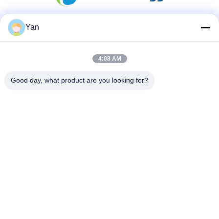
Yan
소셜 미디어
4:08 AM
빠른 연락
Good day, what product are you looking for?
TEL :
86-20-82038494
이메일
sales@szbely.com
청원하세요 :
중국 광동성 동관시 Dalingshan Town HuaWei KeGu
Industry Park 1 빌딩 4/F PC: 523000