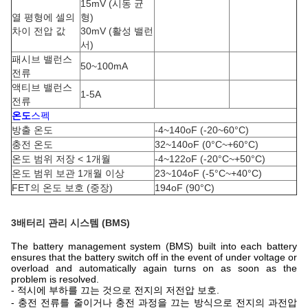
15mV (시동 균
열 평형에 셀의
형)
차이 전압 값
30mV (활성 밸런
서)
패시브 밸런스
50~100mA
전류
액티브 밸런스
1-5A
전류
온도
스펙
방출 온도
-4~140oF (-20~60°C)
충전 온도
32~140oF (0°C~+60°C)
온도 범위 저장 < 1개월
-4~122oF (-20°C~+50°C)
온도 범위 보관 1개월 이상
23~104oF (-5°C~+40°C)
FET의 온도 보호 (중장)
194oF (90°C)
3배터리 관리 시스템 (BMS)
The battery management system (BMS) built into each battery
ensures that the battery switch off in the event of under voltage or
overload and automatically again turns on as soon as the
problem is resolved.
- 적시에 부하를 끄는 것으로 전지의 저전압 보호.
- 충전 전류를 줄이거나 충전 과정을 끄는 방식으로 전지의 과전압