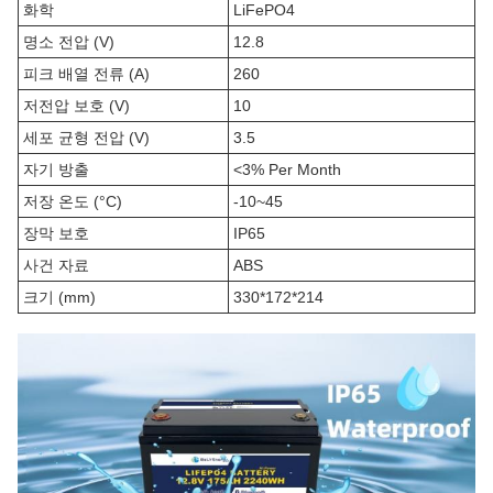
화학
LiFePO4
명소 전압 (V)
12.8
피크 배열 전류 (A)
260
저전압 보호 (V)
10
세포 균형 전압 (V)
3.5
자기 방출
<3% Per Month
저장 온도 (°C)
-10~45
장막 보호
IP65
사건 자료
ABS
크기 (mm)
330*172*214