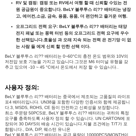
RV 및 캠핑: 캠핑 또는 RV에서 여행 할 때 신뢰할 수있는 전
원 공급원이 중요합니다. BeLY 블루투스 리?? 배터리는 냉장
고, 에어컨,소금, 금속, 용품, 용품, 더 편안하고 즐거운 여행.
오프그리드 전력 요구: BeLY 블루투스 리?? 배터리는 태양
전지 패널 또는 풍력 터빈 등의 오프그리드 전력 요구에 우수
한 선택입니다.효율성 과 오래 지속 되는 전력 은 전기망 이 없
는 사람 들 에게 신뢰 할 만한 선택 이다.
BeLY 블루투스 리?? 배터리는 0~60°C의 충전 온도 범위와 10V의
저전압 보호 기능을 가지고 있습니다.그것은 M6 터미널 유형을 갖
추고 있으며 -10 ~ 45 °C에서 온도에서 저장 할 수 있습니다..
사용자 정의:
BeLY 블루투스 리?? 배터리는 중국에서 제조되는 고품질의 라이프
포4 배터리입니다. UN38을 포함한 다양한 인증서와 함께 제공됩니
다.3, MSDS, ROHS, CE 등이 안전하고 신뢰성을 보장합니다.
최소 주문량 50PCS로, BeLY 블루투스 리?? 배터리는 귀하의 특정
요구를 충족하도록 사용자 정의 할 수 있습니다. UN CARTON에 포
장되어 30 DAYS의 배송 시간이 있습니다.지불 조건에는 T/T가 포
함됩니다., D/A, D/P, 웨스턴 유니온
BeLY 블루투스 리?? 배터리는 공급 용량이 10000PCS/MONTH이