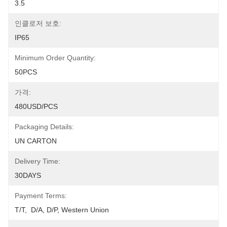
3.5
인클로저 보호:
IP65
Minimum Order Quantity:
50PCS
가격:
480USD/PCS
Packaging Details:
UN CARTON
Delivery Time:
30DAYS
Payment Terms:
T/T,  D/A, D/P, Western Union