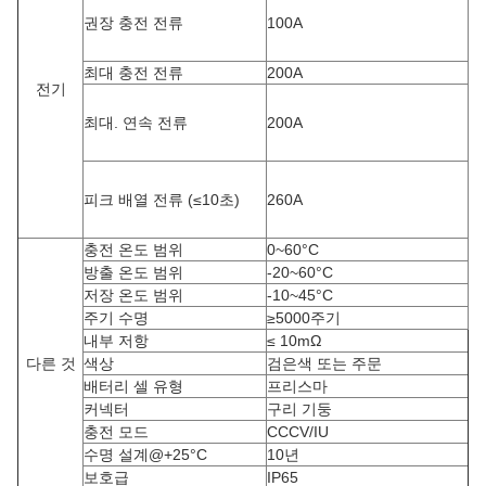
권장 충전 전류
100A
최대 충전 전류
200A
전기
최대. 연속 전류
200A
피크 배열 전류 (≤10초)
260A
충전 온도 범위
0~60°C
방출 온도 범위
-20~60°C
저장 온도 범위
-10~45°C
주기 수명
≥5000주기
내부 저항
≤ 10mΩ
다른 것
색상
검은색 또는 주문
배터리 셀 유형
프리스마
커넥터
구리 기둥
충전 모드
CCCV/IU
수명 설계@+25°C
10년
보호급
IP65