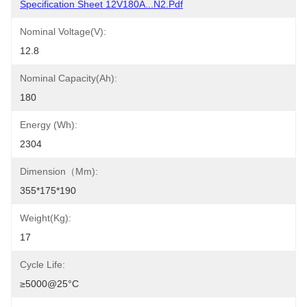
Specification Sheet 12V180A...N2.pdf
Nominal Voltage(V):
12.8
Nominal Capacity(Ah):
180
Energy (Wh):
2304
Dimension（mm):
355*175*190
Weight(Kg):
17
Cycle Life:
≥5000@25°C