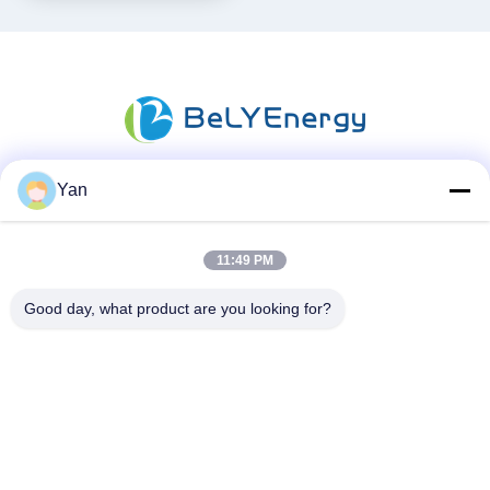
Yan
소셜 미디어
11:49 PM
빠른 연락
Good day, what product are you looking for?
TEL :
86-20-82038494
이메일
sales@szbely.com