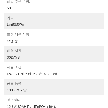
최소 주문 수량:
50
가격:
Usd565/pcs
포장 세부 사항:
유엔 통
배달 시간:
30DAYS
지불 조건:
L/C, T/T, 웨스턴 유니온, 머니그램
공급 능력:
1000 PC / 달
강조하다:
12.8V180AH Rv LiFePO4 배터리
, 