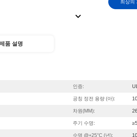
최상의
제품 설명
인증:
U
공칭 정전 용량 (아):
1
차원(MM):
2
주기 수명:
≥
수명 @+25°C (년):
1