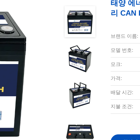
태양 에너지
리 CAN
브랜드 이름:
모델 번호:
모크:
가격:
배달 시간:
지불 조건: