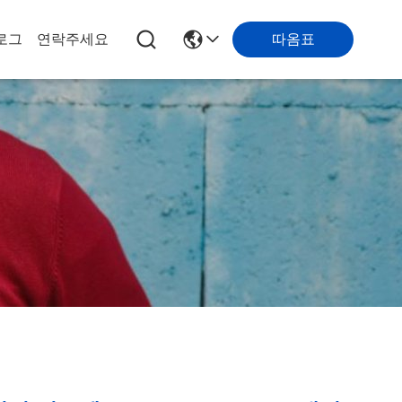
따옴표
로그
연락주세요