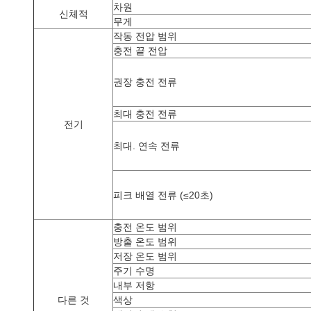
차원
신체적
무게
작동 전압 범위
충전 끝 전압
권장 충전 전류
최대 충전 전류
전기
최대. 연속 전류
피크 배열 전류 (≤20초)
충전 온도 범위
방출 온도 범위
저장 온도 범위
주기 수명
내부 저항
다른 것
색상