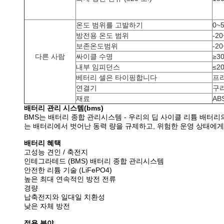
온도 범위를 고발하기
0~
방전용 온도 범위
-2
보존온도범위
-2
다른 사람
싸이클 수명
≥30
내부 임피던스
≤2
베터리 셀은 타이핑합니다
프
연결기
구
재료
AB
배터리 관리 시스템(bms)
BMS는 배터리 종합 관리시스템 - 우리의 딥 사이클 리튬 배터리
는 배터리에서 벗어난 동력 량을 규제하고, 위험한 운영 상태에게서
배터리 혜택
고성능 견인 / 축전지
인테그라테드 (BMS) 배터리 종합 관리시스템
안전한 리튬 기술 (LiFePO4)
높은 최대 연속적인 방전 전류
경량
납축전지와 일대일 치환성
낮은 자체 방전
적용 분야