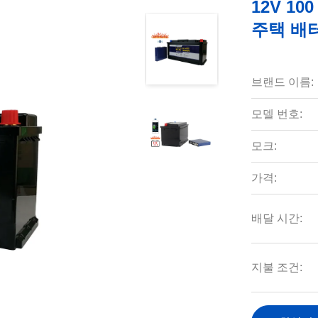
12V 1
주택 배
브랜드 이름:
모델 번호:
모크:
가격:
배달 시간:
지불 조건: