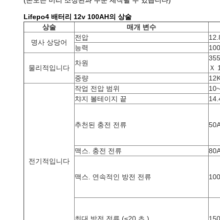
(온도는 미리 조정된과 주문 제작될 수 있습니다)
Lifepo4 배터리 12v 100AH의 상술
상술
매개 변수
전압
12.
명사 상당어
능력
10
35
차원
물리적입니다
Ｘ 
중량
12
작업 전압 범위
10~
챠지 볼테이지 끝
14.
추천된 충전 전류
50
맥스. 충전 전류
80
전기적입니다
맥스. 연속적인 방전 전류
10
최대 방전 전류 (≤20 초.)
15