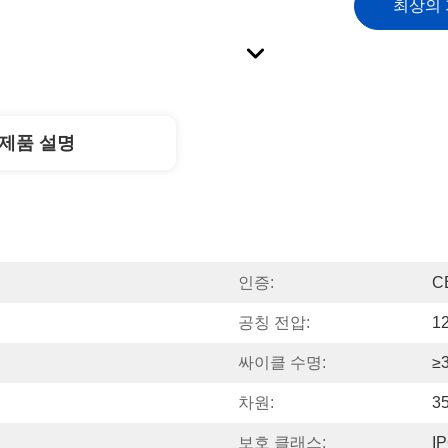
최상의
제품 설명
인증:
C
공칭 전압:
1
싸이클 수명:
≥
차원:
3
보호 클래스:
I