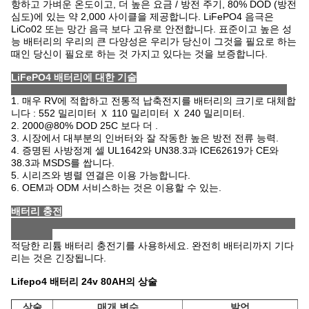
항하고 가벼운 온도이고, 더 높은 요금 / 방전 주기, 80% DOD (방전
심도)에 있는 약 2,000 사이클을 제공합니다. LiFePO4 음극은
LiCo02 또는 망간 음극 보다 고유로 안전합니다. 표준이고 높은 성
능 배터리의 우리의 큰 다양성은 우리가 당신이 그것을 필요로 하는
때인 당신이 필요로 하는 것 가지고 있다는 것을 보증합니다.
LiFePO4 배터리에 대한 기술
1. 매우 RV에 적합하고 전통적 납축전지를 배터리의 크기로 대체합
니다 : 552 밀리미터 Ｘ 110 밀리미터 Ｘ 240 밀리미터
.
2. 2000@80% DOD 25C 보다 더 .
3. 시장에서 대부분의 인버터와 잘 작동한 높은 방전 전류 능력.
4. 증명된 사방정계 셀 UL1642와 UN38.3과 ICE62619가 CE와
38.3과 MSDS를 쌉니다.
5. 시리즈와 병렬 연결은 이용 가능합니다.
6. OEM과 ODM 서비스하는 것은 이용할 수 있는.
배터리 충전
적당한 리튬 배터리 충전기를 사용하세요. 완전히 배터리까지 기다
리는 것은 긴장됩니다.
Lifepo4 배터리 24v 80AH의 상술
상술
매개 변수
발언