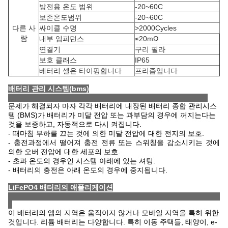
방전용 온도 범위
-20~60C
보존온도범위
-20~60C
다른 사
싸이클 수명
>2000Cycles
람
내부 임피던스
≤20mΩ
연결기
구리 필라
보호 클래스
IP65
베터리 셀은 타이핑합니다
프리즘입니다
배터리 관리 시스템(bms)
문제가 해결되자 마자 각각 배터리에 내장된 배터리 종합 관리시스
템 (BMS)가 배터리가 미달 전압 또는 과부담의 경우에 꺼지는다는
것을 보증하고, 자동적으로 다시 켜집니다.
- 때마침 부하를 끄는 것에 의한 미달 전압에 대한 전지의 보호.
- 충전과정에서 떨어져 충전 전류 또는 스위칭을 감소시키는 것에
의한 오버 전압에 대한 세포의 보호.
- 초과 온도의 경우인 시스템 아래에 있는 셔팅.
- 배터리의 충전은 아래 온도의 경우에 중지됩니다.
LiFePO4 배터리의 애플리케이션
이 배터리의 앱의 지역은 움직이지 않거나 모바일 지역을 특히 위한
것입니다. 리튬 배터리는 다양합니다. 특히 이동 주택들, 태양이, e-