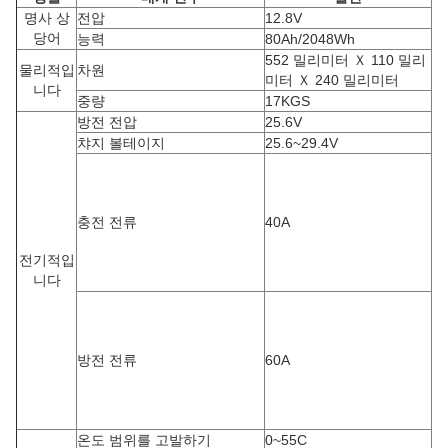
명사 상
전압
12.8V
당어
능력
80Ah/2048Wh
552 밀리미터 Ｘ 110 밀리
물리적입
차원
미터 Ｘ 240 밀리미터
니다
중량
17KGS
방전 전압
25.6V
챠지 볼테이지
25.6~29.4V
충전 전류
40A
전기적입
니다
방전 전류
60A
온도 범위를 고발하기
0~55C