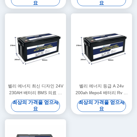
요
요
벨리 에너지 최신 디자인 24V
벨리 에너지 등급 A 24v
230AH 배터리 BMS 의료 스
200ah lifepo4 배터리 Rv 태
쿠터 요트
양 Lifepo4 해양 배터리 깊은
최상의 가격을 얻으세
최상의 가격을 얻으세
사이클
요
요