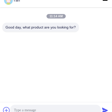
Yan
소셜 미디어
11:14 AM
빠른 연락
Good day, what product are you looking for?
TEL :
86-20-82038494
이메일
sales@szbely.com
청원하세요 :
중국 광동성 동관시 Dalingshan Town HuaWei KeGu
Industry Park 1 빌딩 4/F PC: 523000
사생활 보호 정책
|
사이트맵
중국 상등품 12V LiFePO4 건전지 공급자. 저작권 (c) 2021-2026