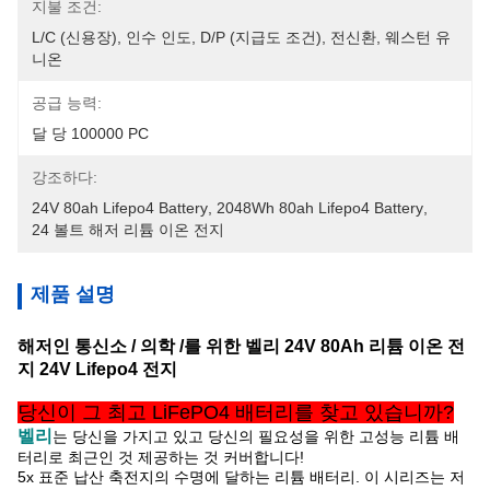
지불 조건:
L/C (신용장), 인수 인도, D/P (지급도 조건), 전신환, 웨스턴 유
니온
공급 능력:
달 당 100000 PC
강조하다:
24V 80ah Lifepo4 Battery
, 
2048Wh 80ah Lifepo4 Battery
, 
24 볼트 해저 리튬 이온 전지
제품 설명
해저인 통신소 / 의학 /를 위한 벨리 24V 80Ah 리튬 이온 전
지 24V Lifepo4 전지
당신이 그 최고 LiFePO4 배터리를 찾고 있습니까?
벨리
는 당신을
가지고 있고 당신의 필요성을 위한 고성능 리튬 배
터리로 최근인 것 제공하는 것 커버합니다!
5x 표준 납산 축전지의 수명에 달하는 리튬 배터리. 이 시리즈는 저