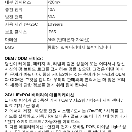
내부 임피던스
<20m>
충전 전류
40A
방전 전류
60A
사용 시간 @+25C
10Years
보호 클래스
IP65
마테셜
ABS (반대론자 자외선)
BMS
통합되 & 배터리에서 붙박이입니다
OEM / ODM 서비스 :
당신이 케이블, 패키지 백, 라벨과 같은 상품에 또는 어디서나 당신
자신의 것 브랜드 로고를 표시하는 것을 싶으면. 그것은 어떤 어떠
한 문제가 아닙니다. 항상 서비스하는 것은 준비가 된 우리의 OEM
과 ODM은 그것을 합니다. 우리의 판매와의 연락처는 더 많은 우리
와 제품에 관한 정보를 얻기 위해 팀이 됩니다.
24V LiFePO4 배터리의 애플리케이션
1. 대체 방식과 업 : 통신 기지 / CATV 시스템 / 컴퓨터 서버 센터 /
의료 기계 / 군 장비.
2. 에너지 저장 : 태양풍 전원 시스템 / 도시는 (On/Off) / 사회를 그
리드를 설치하고 가족 / RV 모터홈 / 골프 카트 배터리 / 배 해병대가
/ 전기 스케이트보드 / 자동차를 야히트스.
3. 다른 애플리케이션 : 안전과 전자 / 모바일 POS, 마이닝 Light/ 성