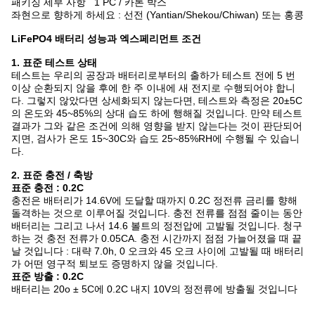
패키징 세부 사항 1 PC / 카톤 박스
좌현으로 향하게 하세요 : 선전 (Yantian/Shekou/Chiwan) 또는 홍콩
LiFePO4 배터리 성능과 엑스페리먼트 조건
1. 표준 테스트 상태
테스트는 우리의 공장과 배터리로부터의 출하가 테스트 전에 5 번
이상 순환되지 않을 후에 한 주 이내에 새 전지로 수행되어야 합니
다. 그렇지 않았다면 상세화되지 않는다면, 테스트와 측정은 20±5C
의 온도와 45~85%의 상대 습도 하에 행해질 것입니다. 만약 테스트
결과가 그와 같은 조건에 의해 영향을 받지 않는다는 것이 판단되어
지면, 검사가 온도 15~30C와 습도 25~85%RH에 수행될 수 있습니
다.
2. 표준 충전 / 축방
표준 충전 : 0.2C
충전은 배터리가 14.6V에 도달할 때까지 0.2C 정전류 금리를 향해
돌격하는 것으로 이루어질 것입니다. 충전 전류를 점점 줄이는 동안
배터리는 그리고 나서 14.6 볼트의 정전압에 고발될 것입니다. 청구
하는 것 충전 전류가 0.05CA. 충전 시간까지 점점 가늘어졌을 때 끝
날 것입니다 : 대략 7.0h, 0 오크와 45 오크 사이에 고발될 때 배터리
가 어떤 영구적 퇴보도 증명하지 않을 것입니다.
표준 방출 : 0.2C
배터리는 20o ± 5C에 0.2C 내지 10V의 정전류에 방출될 것입니다