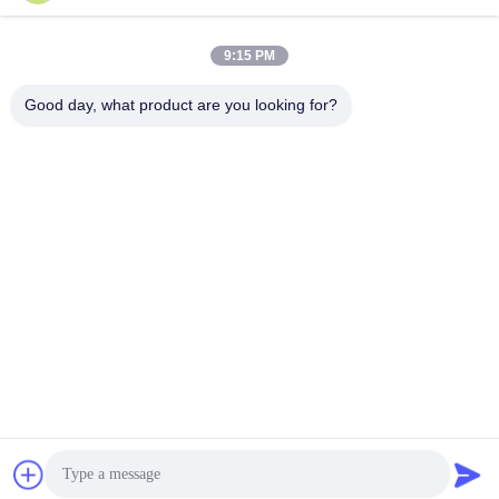
소셜 미디어
9:15 PM
빠른 연락
Good day, what product are you looking for?
TEL :
86-20-82038494
이메일
sales@szbely.com
청원하세요 :
중국 광동성 동관시 Dalingshan Town HuaWei KeGu
Industry Park 1 빌딩 4/F PC: 523000
사생활 보호 정책
|
사이트맵
중국 상등품 12V LiFePO4 건전지 공급자. 저작권 (c) 2021-2026
Shenzhen Bely Energy Technology Co., Ltd. . 무단 복제 금지.