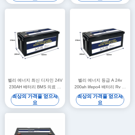
벨리 에너지 최신 디자인 24V
벨리 에너지 등급 A 24v
230AH 배터리 BMS 의료 스
200ah lifepo4 배터리 Rv 태
쿠터 요트
양 Lifepo4 해양 배터리 깊은
최상의 가격을 얻으세
최상의 가격을 얻으세
사이클
요
요