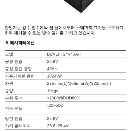
단말기는 강수 일수에와 쉽 물에서부터 스택까지 그것을 보호하기
위해 제거할 수 있는 방수 덮개를 가지고 있습니다.
Ｓ
페시픽레이션
모델
BLY-LFP24V40AH
공칭 전압
25.6V
공칭 정전 용량
40Ah
사용가능한 용량
1024Wh
차원
275 mm(L)*106mm(W)*223mm(H)
중량
10kgs
순환 주기
>2000@DOD80%
-20~60C
작동 온도
방전 전압
25.6V
챠지 볼테이지
25.6~29.4V