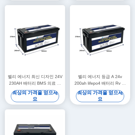
벨리 에너지 최신 디자인 24V
벨리 에너지 등급 A 24v
230AH 배터리 BMS 의료 스
200ah lifepo4 배터리 Rv 태
쿠터 요트
양 Lifepo4 해양 배터리 깊은
최상의 가격을 얻으세
최상의 가격을 얻으세
사이클
요
요