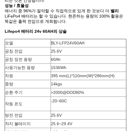
리는 것은 긴장됩니다.
성능 / 효율성
에너지 중 96%가 절약할 수 직접적으로 있게 한 것보다 더
벨리
LiFePo4 배터리는 할 수 있습니다. 현존하는 용량의 100% 활용은
똑같은 출력 전압으로 개최됩니다.
Lifepo4 배터리 24v 60AH의 상술
모델
BLY-LFP24V60AH
공칭 전압
25.6V
공칭 정전 용량
60Ah
사용가능한 용량
1536Wh
차원
395 mm(L)*110mm(W)*286mm(H)
중량
14kgs
순환 주기
>2000@DOD80%
-20~60C
작동 온도
방전 전압
25.6V
챠지 볼테이지
25.6~29.4V