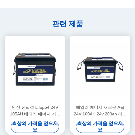
관련 제품
안전 신뢰성 Lifepo4 24V
베일리 에너지 새로운 A급
105AH 배터리 에너지 저장
24V 100AH 24v 200ah 라이
태양광 발전 시스템 해양
프포4 배터리 트럭 전원 공급
최상의 가격을 얻으세
최상의 가격을 얻으세
요
요