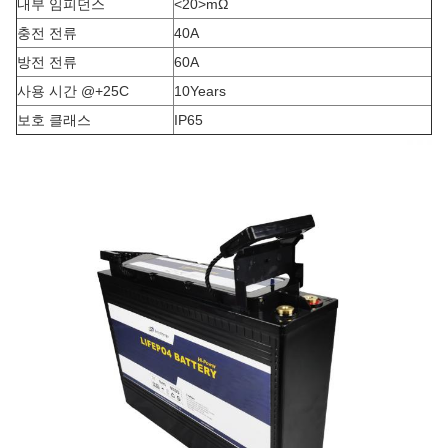
내부 임피던스
<20>mΩ
충전 전류
40A
방전 전류
60A
사용 시간 @+25C
10Years
보호 클래스
IP65