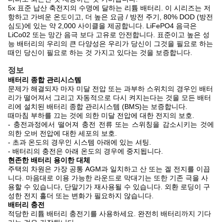
5x 표준 납산 축전지의 수명에 달하는 리튬 배터리. 이 시리즈는 저
항하고 가벼운 온도이고,
더 높은 요금 / 방전 주기, 80% DOD (방전
심도)에 있는 약 2,000 사이클을
제공합니다.
LiFePO4 음극은
LiCo02 또는 망간 음극 보다 고유로 안전합니다. 표준이고 높은 성
능 배터리의 우리의 큰 다양성은 우리가 당신이 그것을 필요로 하는
때인 당신이 필요로 하는 것 가지고 있다는 것을 보증합니다.
정보
배터리 종합 관리시스템
문제가 해결되자 마자 미달 전압 또는 과부하 스위치의 경우인 배터
리가 떨어져서 그리고 자동적으로 다시 켜지는다는 것을 모든 배터
리에 설치된 배터리 종합 관리시스템 (BMS)는 보증합니다.
때마침 부하를 끄는 것에 의한 미달 전압에 대한 전지의 보호.
- 충전과정에서 떨어져 충전 전류 또는 스위칭을 감소시키는 것에
의한 오버 전압에 대한 세포의 보호.
- 초과 온도의 경우인 시스템 아래에 있는 셔팅.
- 배터리의 충전은 아래 온도의 경우에 중지됩니다.
현존한 배터리 용이한 대체
주택의 차원은 가장 공통 AGM과 일치하고 산 또는 겔 전지를 이끕
니다. 마음대로 이용 가능한 라운드로 막대기는 또한 기존 극을 사
용할 수 있습니다, 단말기가 재사용될 수 있습니다. 외환 로딩이 구
성한 전지 홀더 또는 변화가 필요하지 않습니다.
배터리 충전
적당한 리튬 배터리 충전기를 사용하세요. 완전히 배터리까지 기다