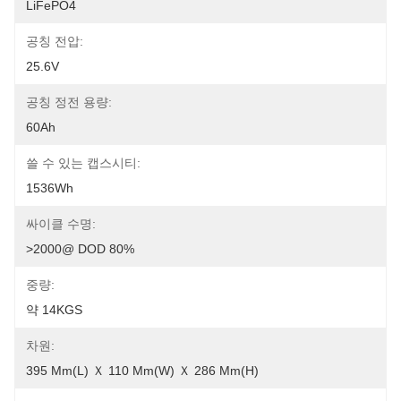
LiFePO4
공칭 전압:
25.6V
공칭 정전 용량:
60Ah
쓸 수 있는 캡스시티:
1536Wh
싸이클 수명:
>2000@ DOD 80%
중량:
약 14KGS
차원:
395 Mm(L) Ｘ 110 Mm(W) Ｘ 286 Mm(H)