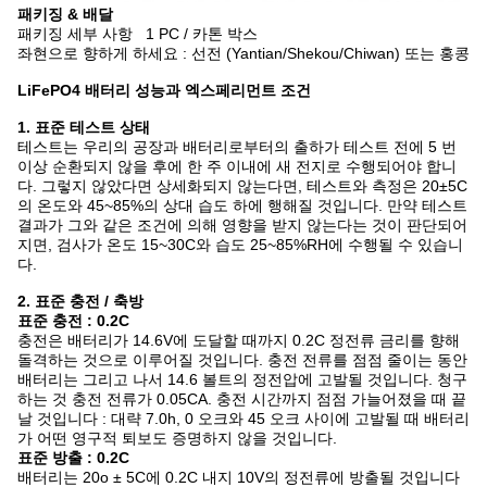
패키징 & 배달
패키징 세부 사항 1 PC / 카톤 박스
좌현으로 향하게 하세요 : 선전 (Yantian/Shekou/Chiwan) 또는 홍콩
LiFePO4 배터리 성능과 엑스페리먼트 조건
1. 표준 테스트 상태
테스트는 우리의 공장과 배터리로부터의 출하가 테스트 전에 5 번
이상 순환되지 않을 후에 한 주 이내에 새 전지로 수행되어야 합니
다. 그렇지 않았다면 상세화되지 않는다면, 테스트와 측정은 20±5C
의 온도와 45~85%의 상대 습도 하에 행해질 것입니다. 만약 테스트
결과가 그와 같은 조건에 의해 영향을 받지 않는다는 것이 판단되어
지면, 검사가 온도 15~30C와 습도 25~85%RH에 수행될 수 있습니
다.
2. 표준 충전 / 축방
표준 충전 : 0.2C
충전은 배터리가 14.6V에 도달할 때까지 0.2C 정전류 금리를 향해
돌격하는 것으로 이루어질 것입니다. 충전 전류를 점점 줄이는 동안
배터리는 그리고 나서 14.6 볼트의 정전압에 고발될 것입니다. 청구
하는 것 충전 전류가 0.05CA. 충전 시간까지 점점 가늘어졌을 때 끝
날 것입니다 : 대략 7.0h, 0 오크와 45 오크 사이에 고발될 때 배터리
가 어떤 영구적 퇴보도 증명하지 않을 것입니다.
표준 방출 : 0.2C
배터리는 20o ± 5C에 0.2C 내지 10V의 정전류에 방출될 것입니다