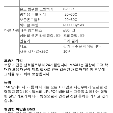
온도 범위를 고발하기
0~55C
방전용 온도 범위
-20~60C
보존온도범위
-20~60C
싸이클 수명
≥5000Cycles
다른 사람
내부 임피던스
≤50mΩ
베터리 셀은 타이핑합니다
프리즘입니다
연결기
구리 필라
재료
검거나 주문 제작됩니다
사용 시간 @+25C
10년
보증의 기간
보증 기간은 선적일로부터 24개월입니다. MAXLI는 결함이 고객 학
대와 오용 대신에 제조 절차로 인해 입증된 채로 배터리의 경우에
교체를 주기 위해 보증합니다.
능력
150 암페어시. 리튬 배터리는 모든 150 암프 시간수에게 일관된 전
력을 제공합니다. 맥스리 LiFePO4 배터리는 그들을 의미하는 평평
한 전압 커브가 배터리 방전으로서 안정된 전원 출력을 가지고 있게
합니다.
현명한 짜맞춘 BMS