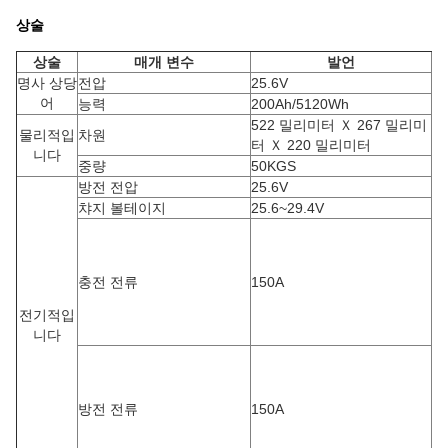
상술
상술
매개 변수
발언
명사 상당
전압
25.6V
어
능력
200Ah/5120Wh
522 밀리미터 Ｘ 267 밀리미
물리적입
차원
터 Ｘ 220 밀리미터
니다
중량
50KGS
방전 전압
25.6V
챠지 볼테이지
25.6~29.4V
충전 전류
150A
전기적입
니다
방전 전류
150A