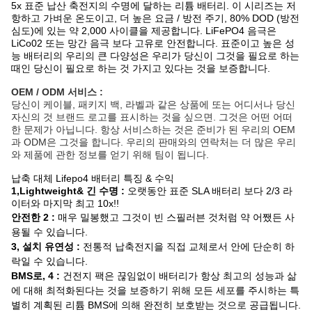
5x 표준 납산 축전지의 수명에 달하는 리튬 배터리. 이 시리즈는 저
항하고 가벼운 온도이고, 더 높은 요금 / 방전 주기, 80% DOD (방전
심도)에 있는 약 2,000 사이클을 제공합니다. LiFePO4 음극은
LiCo02 또는 망간 음극 보다 고유로 안전합니다. 표준이고 높은 성
능 배터리의 우리의 큰 다양성은 우리가 당신이 그것을 필요로 하는
때인 당신이 필요로 하는 것 가지고 있다는 것을 보증합니다.
OEM / ODM 서비스 :
당신이 케이블, 패키지 백, 라벨과 같은 상품에 또는 어디서나 당신
자신의 것 브랜드 로고를 표시하는 것을 싶으면. 그것은 어떤 어떠
한 문제가 아닙니다. 항상 서비스하는 것은 준비가 된 우리의 OEM
과 ODM은 그것을 합니다. 우리의 판매와의 연락처는 더 많은 우리
와 제품에 관한 정보를 얻기 위해 팀이 됩니다.
납축 대체 Lifepo4 배터리 특징 & 수익
1,Lightweight& 긴 수명 :
오랫동안 표준 SLA 배터리 보다 2/3 라
이터와 마지막 최고 10x!!
안전한 2 :
매우 밀봉했고 그것이 빈 스필러븐 것처럼 약 어쨌든 사
용될 수 있습니다.
3, 설치 유연성 :
 전통적 납축전지을 직접 교체로서 안에 단순히 하
락일 수 있습니다.
BMS로, 4 :
 건전지 팩은 끊임없이 배터리가 항상 최고의 성능과 삶
에 대해 최적화된다는 것을 보증하기 위해 모든 세포를 주시하는 특
별히 계획된 리튬 BMS에 의해 완전히 보호받는 것으로 공급됩니다.